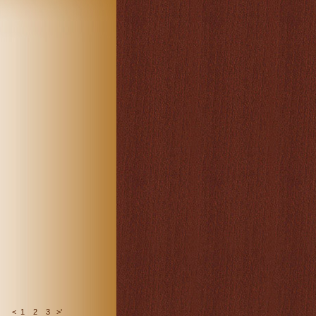
<
1
2
3
>
'